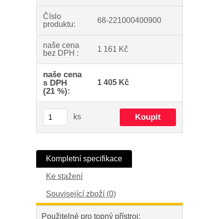
Číslo
68-221000400900
produktu:
naše cena
1 161 Kč
bez DPH :
naše cena
s DPH
1 405 Kč
(21 %):
ks
Kompletní specifikace
Ke stažení
Související zboží (0)
Použitelné pro topný přístroj: