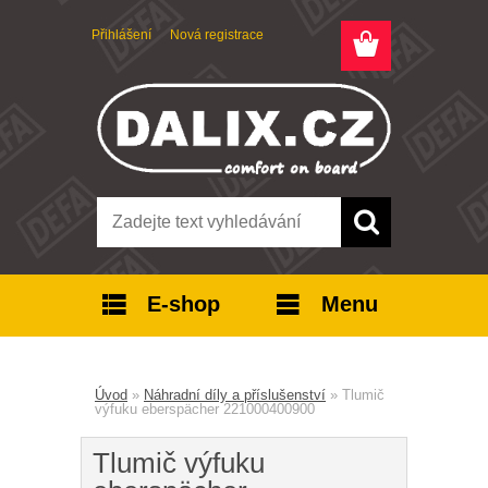
Přihlášení
Nová registrace
E-shop
Menu
Úvod
»
Náhradní díly a příslušenství
»
Tlumič
výfuku eberspächer 221000400900
Tlumič výfuku